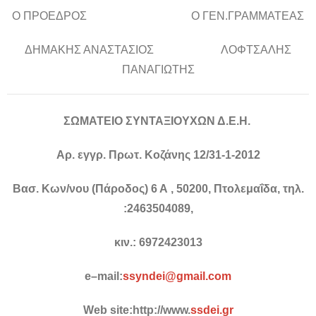
Ο ΠΡΟΕΔΡΟΣ Ο ΓΕΝ.ΓΡΑΜΜΑΤΕΑΣ
ΔΗΜΑΚΗΣ ΑΝΑΣΤΑΣΙΟΣ ΛΟΦΤΣΑΛΗΣ
ΠΑΝΑΓΙΩΤΗΣ
ΣΩΜΑΤΕΙΟ ΣΥΝΤΑΞΙΟΥΧΩΝ Δ.Ε.Η.
Αρ. εγγρ. Πρωτ. Κοζάνης 12/31-1-2012
Βασ. Κων/νου (Πάροδος) 6 Α , 50200, Πτολεμαΐδα, τηλ.
:2463504089,
κιν.: 6972423013
e
–
mail
:
ssyndei
@
gmail
.
com
Web
site
:
http
://
www
.
ssdei
.
gr