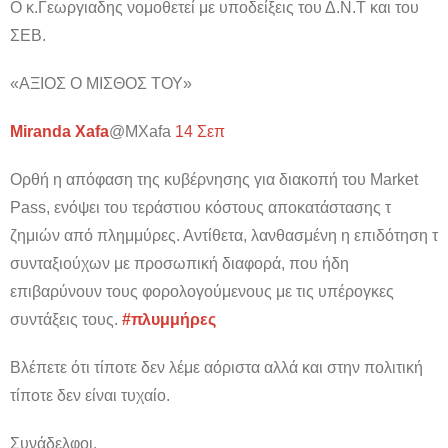
Ο κ.Γεωργιαδης νομοθετεί με υποδείξεις του Δ.Ν.Τ και του
ΣΕΒ.
«ΑΞΙΟΣ Ο ΜΙΣΘΟΣ ΤΟΥ»
Miranda Xafa
@MXafa
14 Σεπ
Ορθή η απόφαση της κυβέρνησης για διακοπή του Market
Pass, ενόψει του τεράστιου κόστους αποκατάστασης τ
ζημιών από πλημμύρες. Αντίθετα, λανθασμένη η επιδότηση τ
συνταξιούχων με προσωπική διαφορά, που ήδη
επιβαρύνουν τους φορολογούμενους με τις υπέρογκες
συντάξεις τους.
#πλυμμήρες
Βλέπετε ότι τίποτε δεν λέμε αόριστα αλλά και στην πολιτική
τίποτε δεν είναι τυχαίο.
Συνάδελφοι,