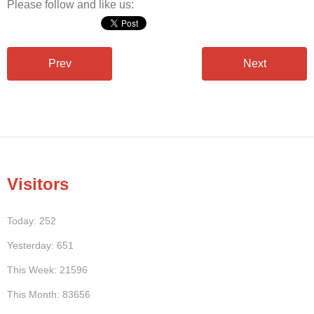
Please follow and like us:
Prev
Next
Visitors
Today: 252
Yesterday: 651
This Week: 21596
This Month: 83656