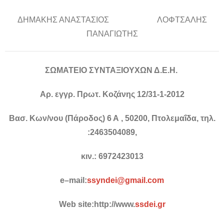
ΔΗΜΑΚΗΣ ΑΝΑΣΤΑΣΙΟΣ ΛΟΦΤΣΑΛΗΣ
ΠΑΝΑΓΙΩΤΗΣ
ΣΩΜΑΤΕΙΟ ΣΥΝΤΑΞΙΟΥΧΩΝ Δ.Ε.Η.
Αρ. εγγρ. Πρωτ. Κοζάνης 12/31-1-2012
Βασ. Κων/νου (Πάροδος) 6 Α , 50200, Πτολεμαΐδα, τηλ.
:2463504089,
κιν.: 6972423013
e
–
mail
:
ssyndei
@
gmail
.
com
Web
site
:
http
://
www
.
ssdei
.
gr