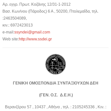
Αρ. εγγρ. Πρωτ. Κοζάνης 12/31-1-2012
Βασ. Κων/νου (Πάροδος) 6 Α , 50200, Πτολεμαΐδα, τηλ.
:2463504089,
κιν.: 6972423013
e-mail:
ssyndei@gmail.com
Web site:
http://www.ssdei.gr
ΓΕΝΙΚΗ ΟΜΟΣΠΟΝΔΙΑ ΣΥΝΤΑΞΙΟΥΧΩΝ ΔΕΗ
(ΓΕΝ. Ο.Σ. Δ.Ε.Η.)
Βερανζέρου 57 , 10437 , Αθήνα , τηλ. : 2105245336 , Κιν. :