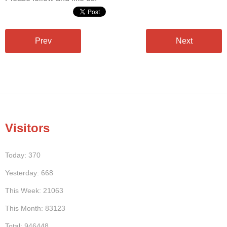
Prev
Next
Visitors
Today: 370
Yesterday: 668
This Week: 21063
This Month: 83123
Total: 946448