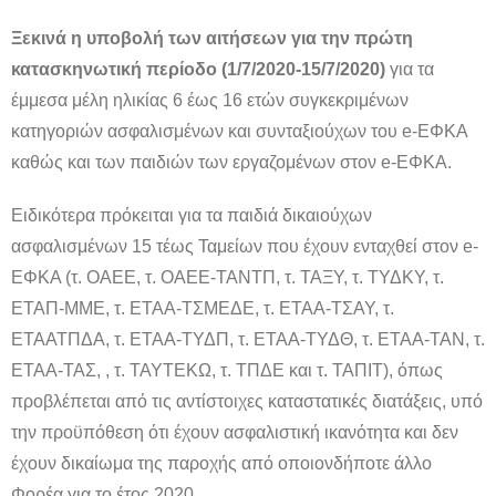
Ξεκινά η υποβολή των αιτήσεων για την πρώτη
κατασκηνωτική περίοδο (1/7/2020-15/7/2020)
για τα
έμμεσα μέλη ηλικίας 6 έως 16 ετών συγκεκριμένων
κατηγοριών ασφαλισμένων και συνταξιούχων του e-ΕΦΚΑ
καθώς και των παιδιών των εργαζομένων στον e-ΕΦΚΑ.
Ειδικότερα πρόκειται για τα παιδιά δικαιούχων
ασφαλισμένων 15 τέως Ταμείων που έχουν ενταχθεί στον e-
ΕΦΚΑ (τ. ΟΑΕΕ, τ. ΟΑΕΕ-ΤΑΝΤΠ, τ. ΤΑΞΥ, τ. ΤΥΔΚΥ, τ.
ΕΤΑΠ-ΜΜΕ, τ. ΕΤΑΑ-ΤΣΜΕΔΕ, τ. ΕΤΑΑ-ΤΣΑΥ, τ.
ΕΤΑΑΤΠΔΑ, τ. ΕΤΑΑ-ΤΥΔΠ, τ. ΕΤΑΑ-ΤΥΔΘ, τ. ΕΤΑΑ-ΤΑΝ, τ.
ΕΤΑΑ-ΤΑΣ, , τ. ΤΑΥΤΕΚΩ, τ. ΤΠΔΕ και τ. ΤΑΠΙΤ), όπως
προβλέπεται από τις αντίστοιχες καταστατικές διατάξεις, υπό
την προϋπόθεση ότι έχουν ασφαλιστική ικανότητα και δεν
έχουν δικαίωμα της παροχής από οποιονδήποτε άλλο
Φορέα για το έτος 2020.