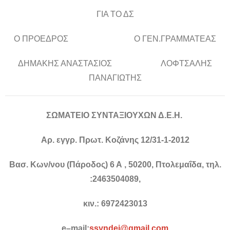
ΓΙΑ ΤΟ ΔΣ
Ο ΠΡΟΕΔΡΟΣ Ο ΓΕΝ.ΓΡΑΜΜΑΤΕΑΣ
ΔΗΜΑΚΗΣ ΑΝΑΣΤΑΣΙΟΣ ΛΟΦΤΣΑΛΗΣ
ΠΑΝΑΓΙΩΤΗΣ
ΣΩΜΑΤΕΙΟ ΣΥΝΤΑΞΙΟΥΧΩΝ Δ.Ε.Η.
Αρ. εγγρ. Πρωτ. Κοζάνης 12/31-1-2012
Βασ. Κων/νου (Πάροδος) 6 Α , 50200, Πτολεμαΐδα, τηλ.
:2463504089,
κιν.: 6972423013
e
–
mail
:
ssyndei
@
gmail
.
com