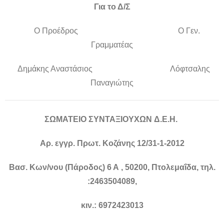
Για το Δ/Σ
Ο Προέδρος Ο Γεν.
Γραμματέας
Δημάκης Αναστάσιος Λόφτσαλης
Παναγιώτης
ΣΩΜΑΤΕΙΟ
ΣΥΝΤΑΞΙΟΥΧΩΝ
Δ
.
Ε
.
Η
.
Αρ
.
εγγρ
.
Πρωτ
.
Κοζάνης
12/31-1-2012
Βασ
.
Κων
/
νου
(
Πάροδος
) 6
Α
, 50200,
Πτολεμαΐδα
,
τηλ
.
:2463504089,
κιν
.: 6972423013