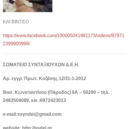
ΚΑΙ ΒΙΝΤΕΟ
https://www.facebook.com/100005041981173/videos/87971
2399900988/
ΣΩΜΑΤΕΙΟ ΣΥΝΤΑΞΙΟΥΧΩΝ Δ.Ε.Η.
Αρ. εγγρ. Πρωτ. Κοζάνης 12/31-1-2012
Βασ. Κωνσταντίνου (Πάροδος) 6Α – 50200 – τηλ. :
2463504089, κιν.:6972423013
e-mail:ssyndei@gmail.com
website
:
http
://
ssdei
.
gr