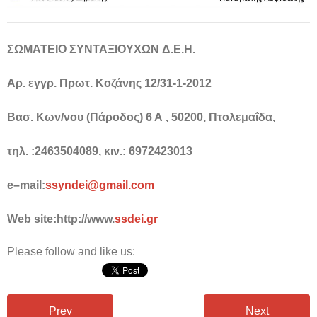
ΣΩΜΑΤΕΙΟ
ΣΥΝΤΑΞΙΟΥΧΩΝ
Δ
.
Ε
.
Η
.
Αρ. εγγρ. Πρωτ. Κοζάνης 12/31-1-2012
Βασ. Κων/νου (Πάροδος) 6 Α , 50200, Πτολεμαΐδα,
τηλ. :2463504089, κιν.: 6972423013
e
–
mail
:
ssyndei
@
gmail
.
com
Web site:
http
://
www
.
ssdei
.
gr
Please follow and like us:
Prev
Next