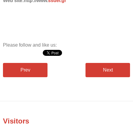
Web
site
:
http
://
www
.
ssdei
.
gr
Please follow and like us:
Prev
Next
Visitors