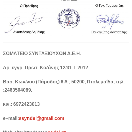
ΣΩΜΑΤΕΙΟ ΣΥΝΤΑΞΙΟΥΧΩΝ Δ.Ε.Η.
Αρ. εγγρ. Πρωτ. Κοζάνης 12/31-1-2012
Βασ. Κων/νου (Πάροδος) 6 Α , 50200, Πτολεμαΐδα, τηλ.
:2463504089,
κιν.: 6972423013
e
–
mail
:
ssyndei
@
gmail
.
com