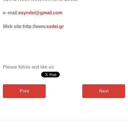
e
–
mail
:
ssyndei
@
gmail
.
com
Web site:
http
://
www
.
ssdei
.
gr
Please follow and like us:
Prev
Next