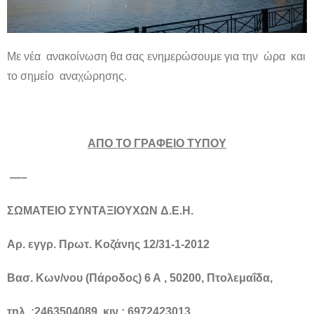
Με νέα ανακοίνωση θα σας ενημερώσουμε για την ώρα και
το σημείο αναχώρησης.
ΑΠΟ ΤΟ ΓΡΑΦΕΙΟ ΤΥΠΟΥ
—–
ΣΩΜΑΤΕΙΟ
ΣΥΝΤΑΞΙΟΥΧΩΝ
Δ
.
Ε
.
Η
.
Αρ. εγγρ. Πρωτ. Κοζάνης 12/31-1-2012
Βασ. Κων/νου (Πάροδος) 6 Α , 50200, Πτολεμαΐδα,
τηλ. :2463504089, κιν.: 6972423013