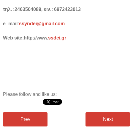
τηλ. :2463504089, κιν.: 6972423013
e
–
mail
:
ssyndei
@
gmail
.
com
Web
site
:
http
://
www
.
ssdei
.
gr
Please follow and like us:
Prev
Next