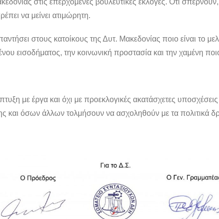
κεδονίας στις επερχόμενες βουλευτικές εκλογές. Ότι σπέρνουν,
ρέπει να μείνει ατιμώρητη.
ντήσει στους κατοίκους της Δυτ. Μακεδονίας ποιο είναι το μελ
ένου εισοδήματος, την κοινωνική προστασία και την χαμένη ποιο
τυξη με έργα και όχι με προεκλογικές ακατάσχετες υποσχέσεις
ης και όσων άλλων τολμήσουν να ασχοληθούν με τα πολιτικά δ