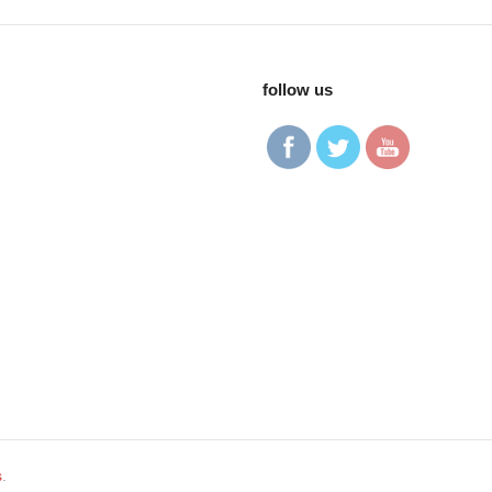
follow us
s
.