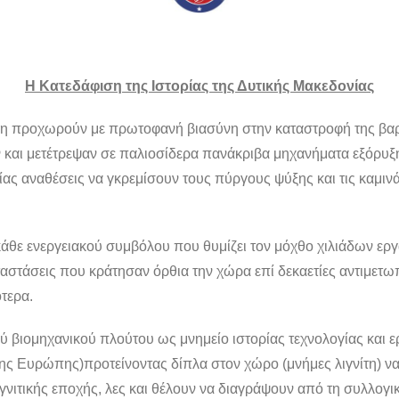
Η Κατεδάφιση της Ιστορίας της Δυτικής Μακεδονίας
 προχωρούν με πρωτοφανή βιασύνη στην καταστροφή της βαριά
και μετέτρεψαν σε παλιοσίδερα πανάκριβα μηχανήματα εξόρυξης
θείας αναθέσεις να γκρεμίσουν τους πύργους ψύξης και τις καμι
 κάθε ενεργειακού συμβόλου που θυμίζει τον μόχθο χιλιάδων ερ
αταστάσεις που κράτησαν όρθια την χώρα επί δεκαετίες αντιμετ
τερα.
ού βιομηχανικού πλούτου ως μνημείο ιστορίας τεχνολογίας και 
ης Ευρώπης)προτείνοντας δίπλα στον χώρο (μνήμες λιγνίτη) να
λιγνιτικής εποχής, λες και θέλουν να διαγράψουν από τη συλλο