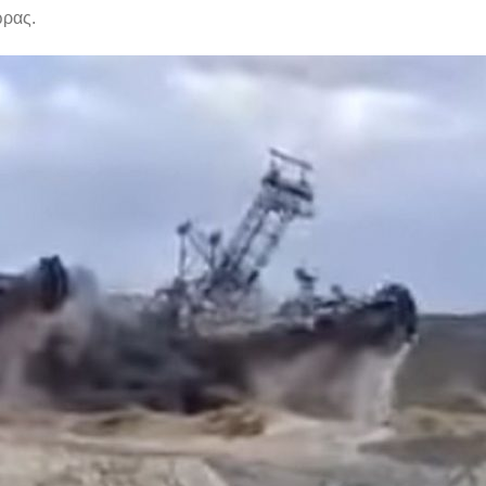
ώρας.