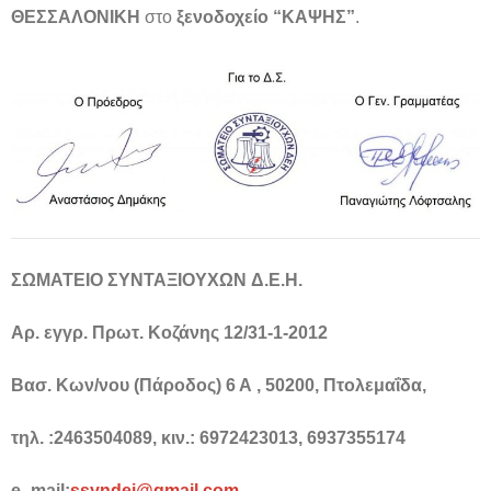
ΘΕΣΣΑΛΟΝΙΚΗ
στο
ξενοδοχείο “ΚΑΨΗΣ”
.
ΣΩΜΑΤΕΙΟ
ΣΥΝΤΑΞΙΟΥΧΩΝ
Δ.Ε.Η.
Αρ. εγγρ. Πρωτ. Κοζάνης 12/31-1-2012
Βασ. Κων/νου (Πάροδος) 6 Α , 50200, Πτολεμαΐδα,
τηλ. :2463504089, κιν.: 6972423013, 6937355174
e–mail:
ssyndei@gmail.com