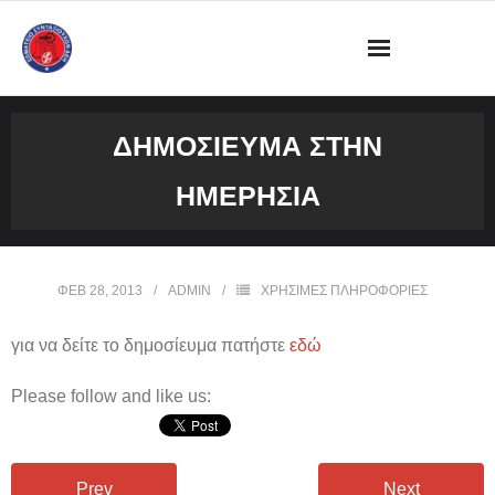
ΔΙΟΙΚΗΣΗ
ΔΗΜΟΣΊΕΥΜΑ ΣΤΗΝ
ΩΡΑΡΙΟ ΛΕΙΤΟΥΡΓΙΑΣ ΓΡΑΦΕΙΟΥ
ΗΜΕΡΗΣΊΑ
ΔΡΑΣΤΗΡΙΟΤΗΤΕΣ
ΕΓΓΡΑΦΑ
ΦΕΒ 28, 2013
ADMIN
ΧΡΗΣΙΜΕΣ ΠΛΗΡΟΦΟΡΙΕΣ
ΦΩΤΟΓΡΑΦΙΕΣ
για να δείτε το δημοσίευμα πατήστε
εδώ
VIDEOS
Please follow and like us:
ΕΠΙΚΟΙΝΩΝΙΑ
Prev
Next