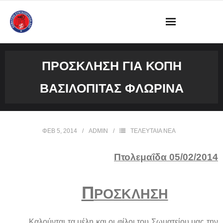
ΔΙΟΙΚΗΣΗ
ΠΡΌΣΚΛΗΣΗ ΓΙΑ ΚΟΠΉ
ΩΡΑΡΙΟ ΛΕΙΤΟΥΡΓΙΑΣ ΓΡΑΦΕΙΟΥ
ΒΑΣΙΛΌΠΙΤΑΣ ΦΛΏΡΙΝΑ
ΔΡΑΣΤΗΡΙΟΤΗΤΕΣ
ΕΓΓΡΑΦΑ
ΦΕΒ 5, 2014
ADMIN
ΤΕΛΕΥΤΑΙΑ ΝΕΑ
ΦΩΤΟΓΡΑΦΙΕΣ
Πτολεμαΐδα
05
/0
2
/2014
VIDEOS
Π
ΡΟΣΚΛΗΣΗ
ΕΠΙΚΟΙΝΩΝΙΑ
Καλούνται τα μέλη και οι φίλοι του Σωματείου μας την