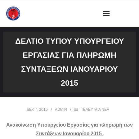
ΔΙΟΙΚΗΣΗ
ΔΕΛΤΊΟ ΤΎΠΟΥ ΥΠΟΥΡΓΕΊΟΥ
ΩΡΑΡΙΟ ΛΕΙΤΟΥΡΓΙΑΣ ΓΡΑΦΕΙΟΥ
ΕΡΓΑΣΊΑΣ ΓΙΑ ΠΛΗΡΩΜΉ
ΔΡΑΣΤΗΡΙΟΤΗΤΕΣ
ΣΥΝΤΆΞΕΩΝ ΙΑΝΟΥΑΡΊΟΥ
ΕΓΓΡΑΦΑ
2015
ΦΩΤΟΓΡΑΦΙΕΣ
ΔΕΚ 7, 2015
ADMIN
ΤΕΛΕΥΤΑΙΑ ΝΕΑ
VIDEOS
Ανακοίνωση Υπουργείου Εργασίας για πληρωμή των
ΕΠΙΚΟΙΝΩΝΙΑ
Συντάξεων Ιανουαρίου 2015.