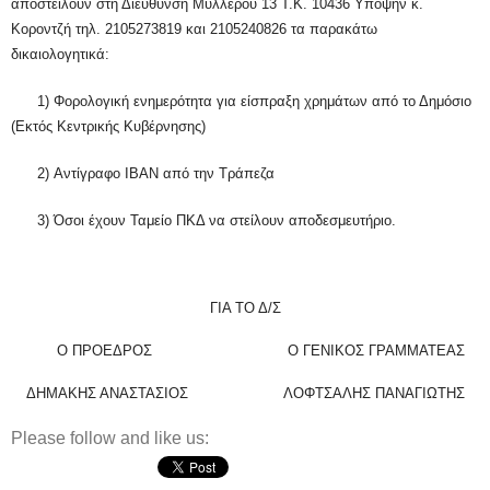
αποστείλουν στη Διεύθυνση Μυλλέρου 13 Τ.Κ. 10436 Υπόψην κ.
Κοροντζή τηλ. 2105273819 και 2105240826 τα παρακάτω
δικαιολογητικά:
1)
Φορολογική ενημερότητα για είσπραξη χρημάτων από το Δημόσιο
(Εκτός Κεντρικής Κυβέρνησης)
2)
Αντίγραφο
IBAN
από την Τράπεζα
3)
Όσοι έχουν Ταμείο ΠΚΔ να στείλουν αποδεσμευτήριο.
ΓΙΑ ΤΟ Δ/Σ
Ο ΠΡΟΕΔΡΟΣ Ο ΓΕΝΙΚΟΣ ΓΡΑΜΜΑΤΕΑΣ
ΔΗΜΑΚΗΣ ΑΝΑΣΤΑΣΙΟΣ ΛΟΦΤΣΑΛΗΣ ΠΑΝΑΓΙΩΤΗΣ
Please follow and like us: