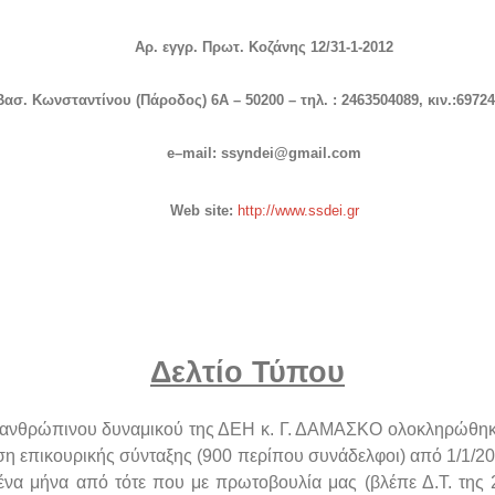
Αρ. εγγρ. Πρωτ. Κοζάνης 12/31-1-2012
Βασ. Κωνσταντίνου (Πάροδος) 6Α – 50200 – τηλ. : 2463504089, κιν.:6972
e
–
mail
:
ssyndei
@
gmail
.
com
Web
site
:
http://www.ssdei.gr
Δελτίο Τύπου
 ανθρώπινου δυναμικού της ΔΕΗ κ. Γ. ΔΑΜΑΣΚΟ ολοκληρώθη
 επικουρικής σύνταξης (900 περίπου συνάδελφοι) από 1/1/201
ένα μήνα από τότε που με πρωτοβουλία μας (βλέπε Δ.Τ. της