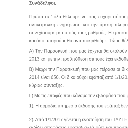
Συνάδελφοι,
Πρώτα απ’ όλα θέλουμε να σας ευχαριστήσουμε
αντικειμενική ενημέρωση και την άμεση πληρ
συνεχίσουμε με αυτούς τους ρυθμούς. Η εμπιστ
και όσο μπορούμε θα ανταποκριθούμε. Τώρα θέλ
Α) Την Παρασκευή που μας έρχεται θα σταλούν
2013 και με την προϋπόθεση ότι τους έχει εκδοθ
Β) Μέχρι την Παρασκευή που μας πέρασε οι δικα
2014 είναι 650. Οι δικαιούχοι εφάπαξ από 1/1/20
κύριας σύνταξης.
Γ) Με τις επαφές που κάναμε την εβδομάδα που 
1). Η αρμόδια υπηρεσία έκδοσης του εφάπαξ δεν
2). Από 1/1/2017 γίνεται η ενοποίηση του ΤΑΥΤ
εκδίδει αποφάσεις εφάπαξ αλλά ούτε και προϋπ