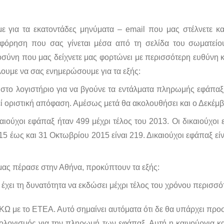
 για τα εκατοντάδες μηνύματα – email που μας στέλνετε κα
οφόρηση που σας γίνεται μέσα από τη σελίδα του σωματείου
οσύνη που μας δείχνετε μας φορτώνει με περισσότερη ευθύνη κ
ουμε να σας ενημερώσουμε για τα εξής:
 στο λογιστήριο για να βγούνε τα εντάλματα πληρωμής εφάπα
εί οριστική απόφαση. Αμέσως μετά θα ακολουθήσει και ο Δεκέμβ
ιούχοι εφάπαξ ήταν 499 μέχρι τέλος του 2013. Οι δικαιούχοι
15 έως και 31 Οκτωβρίου 2015 είναι 219. Δικαιούχοι εφάπαξ εί
μας πέρασε στην Αθήνα, προκύπτουν τα εξής:
 έχει τη δυνατότητα να εκδώσει μέχρι τέλος του χρόνου περισσ
ΕΚΩ με το ΕΤΕΑ. Αυτό σημαίνει αυτόματα ότι δε θα υπάρχει πρ
ολογισμός για την πληρωμή των εφάπαξ. Αυτή η καινούργια κ